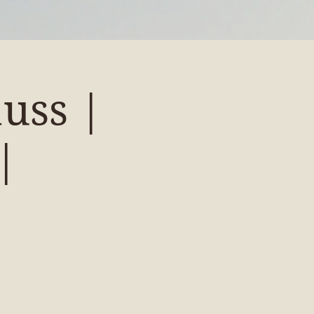
uss |
|