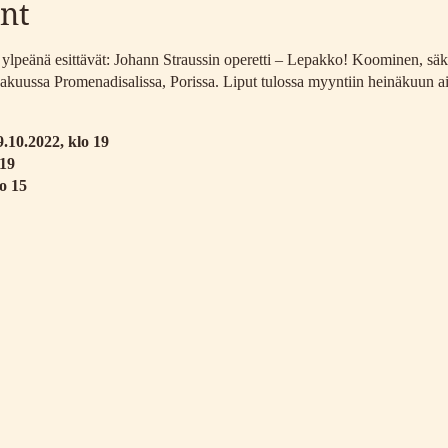
nt
ylpeänä esittävät: Johann Straussin operetti – Lepakko! Koominen, säk
kuussa Promenadisalissa, Porissa. Liput tulossa myyntiin heinäkuun a
.10.2022, klo 19
 19
o 15
ogányi
ta
n Kaupunki ja Svenska Kulturfonden i Björneborg.