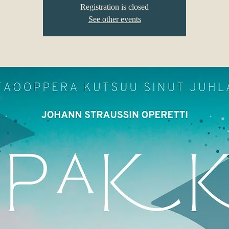
Registration is closed
See other events