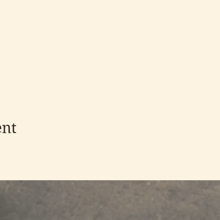
a proudly present: Johann Strauss' operetta - Die Fledermaus!
9.10.2022 at 19:00
00
0
ent
e by the City of Pori and Svenska Kulturfonden i Björneborg.