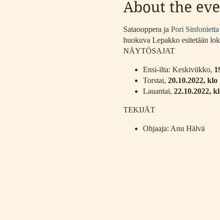
About the eve
Sataooppera ja
Pori Sinfonietta
huokuva Lepakko esitetään loka
NÄYTÖSAJAT
Ensi-ilta: Keskiviikko,
19
Torstai,
20.10.2022, klo
Lauantai,
22.10.2022, kl
TEKIJÄT
Ohjaaja: Anu Hälvä
Kapellimestari: Tibor B
Orkesteri: Pori Sinfoniet
Sataoopperan kuoro
Tuotannon mahdollistavat Pori
www.sataooppera.fi